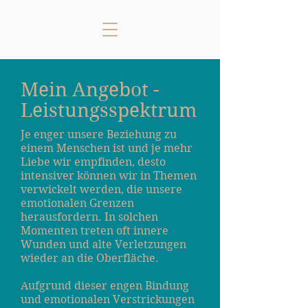
Mein Angebot -
Leistungsspektrum
Je enger unsere Beziehung zu
einem Menschen ist und je mehr
Liebe wir empfinden, desto
intensiver können wir in Themen
verwickelt werden, die unsere
emotionalen Grenzen
herausfordern. In solchen
Momenten treten oft innere
Wunden und alte Verletzungen
wieder an die Oberfläche.
Aufgrund dieser engen Bindung
und emotionalen Verstrickungen