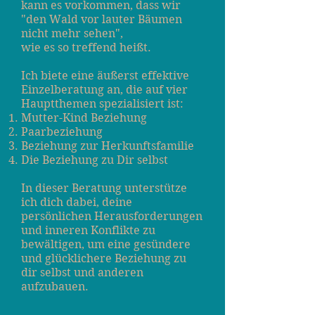
kann es vorkommen, dass wir
"den Wald vor lauter Bäumen
nicht mehr sehen",
wie es so treffend heißt.
Ich biete eine äußerst effektive
Einzelberatung an, die auf vier
Hauptthemen spezialisiert ist:
Mutter-Kind Beziehung
Paarbeziehung
Beziehung zur Herkunftsfamilie
Die Beziehung zu Dir selbst
In dieser Beratung unterstütze
ich dich dabei, deine
persönlichen Herausforderungen
und inneren Konflikte zu
bewältigen, um eine gesündere
und glücklichere Beziehung zu
dir selbst und anderen
aufzubauen.