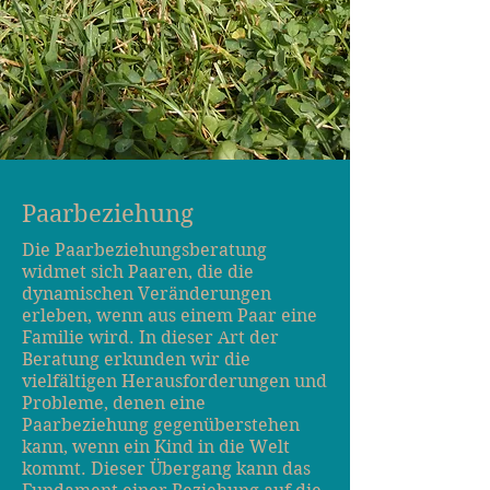
Paarbeziehung
Die Paarbeziehungsberatung
widmet sich Paaren, die die
dynamischen Veränderungen
erleben, wenn aus einem Paar eine
Familie wird. In dieser Art der
Beratung erkunden wir die
vielfältigen Herausforderungen und
Probleme, denen eine
Paarbeziehung gegenüberstehen
kann, wenn ein Kind in die Welt
kommt. Dieser Übergang kann das