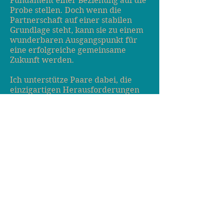
Fundament einer Beziehung auf die
Probe stellen. Doch wenn die
Partnerschaft auf einer stabilen
Grundlage steht, kann sie zu einem
wunderbaren Ausgangspunkt für
eine erfolgreiche gemeinsame
Zukunft werden.
Ich unterstütze Paare dabei, die
einzigartigen Herausforderungen
des
Elternseins zu verstehen und zu
bewältigen. Ein wesentlicher Aspekt
besteht darin, die Bedürfnisse
sowohl des Einzelnen als auch des
Partners wahrzunehmen und
darauf einzugehen. Krisen und
Herausforderungen in Beziehungen
sind menschlich und natürlich und
bieten die Möglichkeit für
persönliches Wachstum sowie
Wachstum als Paar. Krise als
Chance annehmen.