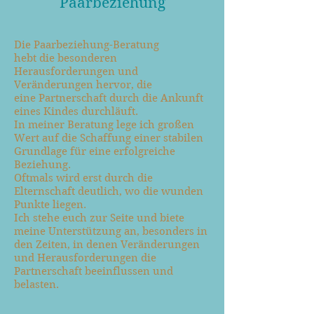
Paarbeziehung
Die Paarbeziehung-Beratung
hebt die besonderen
Herausforderungen und
Veränderungen hervor, die
eine Partnerschaft durch die Ankunft
eines Kindes durchläuft.
In meiner Beratung lege ich großen
Wert auf die Schaffung einer stabilen
Grundlage für eine erfolgreiche
Beziehung.
Oftmals wird erst durch die
Elternschaft deutlich, wo die wunden
Punkte liegen.
Ich stehe euch zur Seite und biete
meine Unterstützung an, besonders in
den Zeiten, in denen Veränderungen
und Herausforderungen die
Partnerschaft beeinflussen und
belasten.