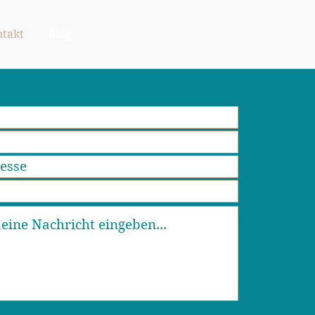
takt
Blog