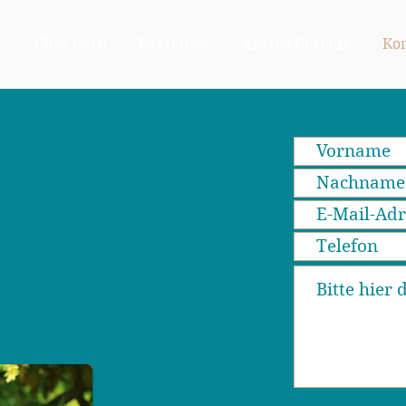
t
Über mich
Paarkurse
Akasha Chronik
Kon